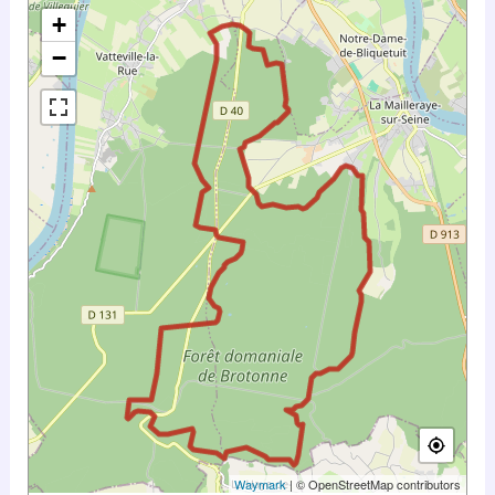
+
−
Waymark
| © OpenStreetMap contributors