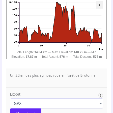
m
140
x
120
100
80
60
40
20
0
10
20
30
km
Total Length:
34.84 km
Max. Elevation:
140.25 m
Min.
Elevation:
17.87 m
Total Ascent:
576 m
Total Descent:
576 m
Un 35km des plus sympathique en forêt de Brotonne
Export
?