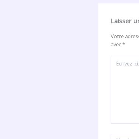
Laisser 
Votre adress
avec
*
Écrivez
ici…
Nom*