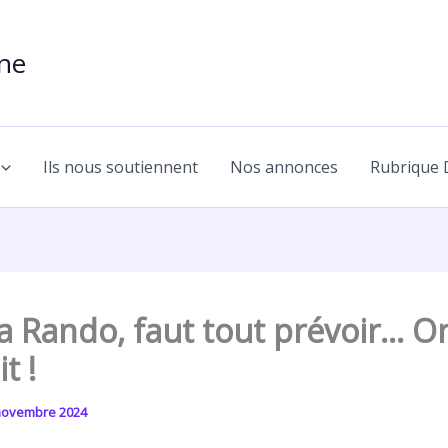
une
Ils nous soutiennent
Nos annonces
Rubrique 
la Rando, faut tout prévoir… O
t !
novembre 2024