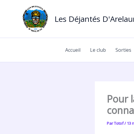
Aller
au
Les Déjantés D'Arela
contenu
Accueil
Le club
Sorties
Pour 
connai
Par
Totof
/
13 